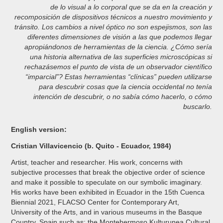
de lo visual a lo corporal que se da en la creación y
recomposición de dispositivos técnicos a nuestro movimiento y
tránsito. Los cambios a nivel óptico no son espejismos, son las
diferentes dimensiones de visión a las que podemos llegar
apropiándonos de herramientas de la ciencia. ¿Cómo sería
una historia alternativa de las superficies microscópicas si
rechazásemos el punto de vista de un observador científico
“imparcial”? Estas herramientas “clínicas” pueden utilizarse
para descubrir cosas que la ciencia occidental no tenía
intención de descubrir, o no sabía cómo hacerlo, o cómo
buscarlo.
English version:
Cristian Villavicencio (b. Quito - Ecuador, 1984)
Artist, teacher and researcher. His work, concerns with
subjective processes that break the objective order of science
and make it possible to speculate on our symbolic imaginary.
His works have been exhibited in Ecuador in the 15th Cuenca
Biennial 2021, FLACSO Center for Contemporary Art,
University of the Arts, and in various museums in the Basque
Country, Spain such as: the Montehermoso Kulturunea Cultural